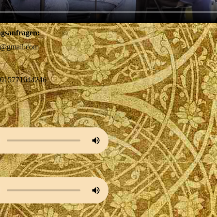
gsanfragen:
4@gmail.com
015771644246