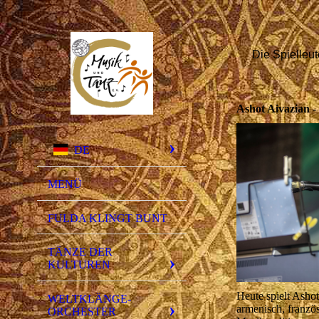
Die Spielleut
Ashot Aivazian -
DE
MENÜ
FULDA KLINGT BUNT
TÄNZE DER
KULTUREN
Heute spielt Asho
WELTKLÄNGE-
armenisch, französ
ORCHESTER