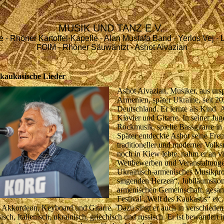
MUSIK UND TANZ E.V.
e - Rhöner Kartoffel-Kapelle - Alan Mustafa Band - Yerlos Vej - 
FOIM - Rhöner Säuwäntzt
- Ashot Aivazian
 kaukasische Lieder
Ashot Aivazian, Musiker, aus urs
Armenien, später Ukraine, seit 20
Deutschland. Er lernte als Kind 
Klavier und Gitarre. In seiner Jug
Rockmusik, spielte Bassgitarre i
Später entdeckte Ashot seine Fre
traditioneller und moderner Volk
noch in Kiew lebte, nahm er an vi
Wettbewerben und Veranstaltungen
Ukrainisch-armenisches Musikpro
singenden Herzen“, Jubiläumskon
armenischen Gemeinschaft, gesam
Festival „Welt des Kaukasus“ etc.
t Akkordeon, Keyboard und Gitarre. Dazu singt er auch in verschiede
isch, Italienisch, ukrainisch, griechisch und russisch. Er ist bewandert 