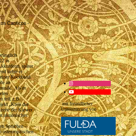
Los Caoticos -
prünglich
22 in
Akkordeon, später
end liebte er
n einer Rockband.
ude an
smusik. Als er
elen
 teil, z.B.
mit freundlicher
jekt „Kreis der
Unterstützung von
zerte der Kiewer
t ukrainisches
nen Sprachen –
in osteuropäischen