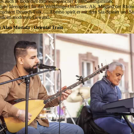
als auch in moderner mitteleuropäischer Unterhaltungsmusik.
tiger Ideengeber für das Weltklänge-Orchester.. Als Mitglied der Rhöne
begeistert Deutsch-Folk, .....Ebenso spielt er mit dem Saz-Spieler und 
usik im modernen Gewand.
 Alan Mustafa - Oriental Train