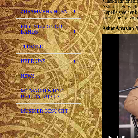
Musiktraditionen 
Ashot ist ein wich
ZUSAMMENSINGEN
Kapelle spielt er 
kurdische Tanzm
ENSEMBLES UND
Ashot Aivazian &
BANDS
TERMINE
ÜBER UNS
NEWS
MITMACHEN UND
UNTERSTÜTZEN
MUSIKER GESUCHT